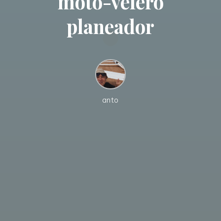
moto-velero
planeador
anto